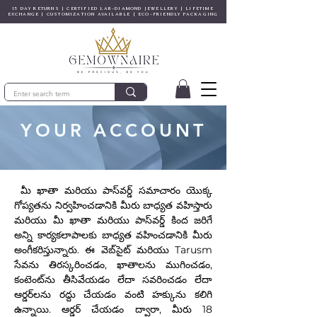
15 DAY RETURNS | CERTIFIED LAB-DIAMOND JEWELLERY | LIFETIME
EXCHANGE | CUSTOMIZATION AVAILABLE | ECO-FRIENDLY PACKAGING
YOUR ACCOUNT
మీ ఖాతా మరియు పాస్‌వర్డ్ సమాచారం యొక్క
గోప్యతను నిర్వహించడానికి మీరు బాధ్యత వహిస్తారు
మరియు మీ ఖాతా మరియు పాస్‌వర్డ్ కింద జరిగే
అన్ని కార్యకలాపాలకు బాధ్యత వహించడానికి మీరు
అంగీకరిస్తున్నారు. ఈ వెబ్‌సైట్ మరియు Tarusm
సేవను తిరస్కరించడం, ఖాతాలను ముగించడం,
కంటెంట్‌ను తీసివేయడం లేదా సవరించడం లేదా
ఆర్డర్‌లను రద్దు చేయడం వంటి హక్కును కలిగి
ఉన్నాయి. ఆర్డర్ చేయడం ద్వారా, మీరు 18