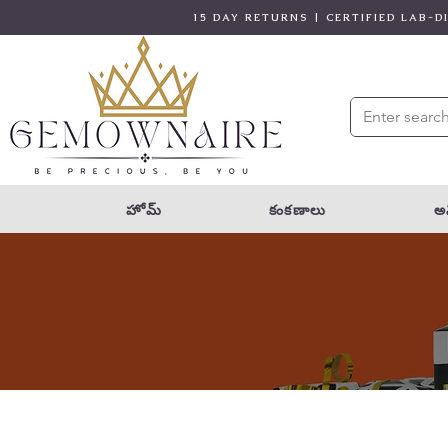
15 DAY RETURNS | CERTIFIED LAB-
హోమ్
కంకణాలు
అన