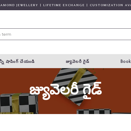
DIAMOND JEWELLERY | LIFETIME EXCHANGE | CUSTOMIZATION AV
్నీ షాపింగ్ చేయండి
జ్యువెలరీ గైడ్
Book
జ్యువెలరీ గైడ్