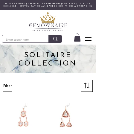
15 DAY RETURNS | CERTIFIED LAB-DIAMOND JEWELLERY | LIFETIME
EXCHANGE | CUSTOMIZATION AVAILABLE | ECO-FRIENDLY PACKAGING
SOLITAIRE
COLLECTION
Filter